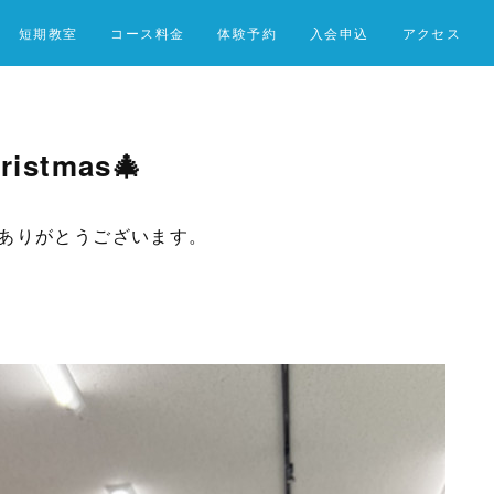
短期教室
コース料金
体験予約
入会申込
アクセス
istmas🎄
ありがとうございます。