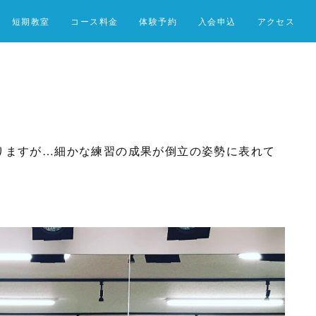
短期教室
コース料金
体験予約
入会申込
アクセス
りますが…細かな練習の成果が倒立の姿勢に表れて